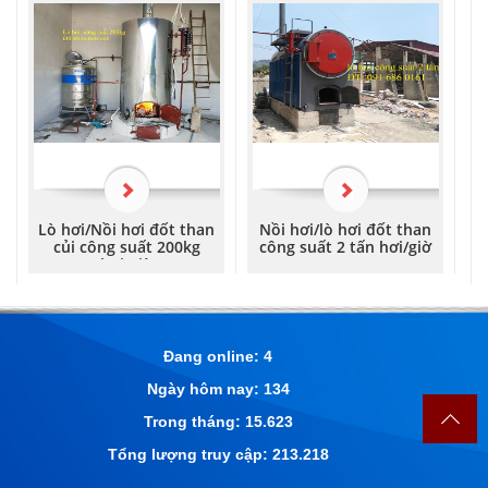
Lò hơi/Nồi hơi đốt than
Nồi hơi/lò hơi đốt than
củi công suất 200kg
công suất 2 tấn hơi/giờ
hơi/giờ
Đang online: 4
Ngày hôm nay: 134
Trong tháng: 15.623
Tổng lượng truy cập: 213.218