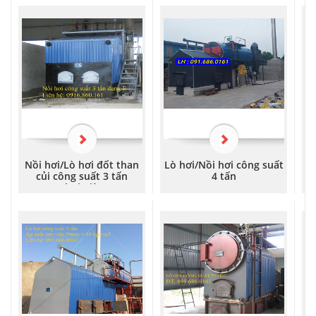
Nồi hơi/Lò hơi đốt than
Lò hơi/Nồi hơi công suất
củi công suất 3 tấn
4 tấn
n
hơi/giờ